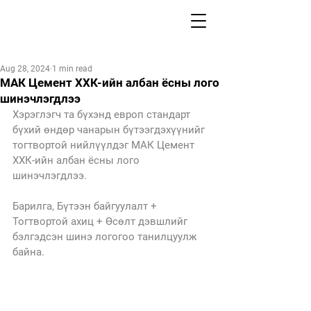
Aug 28, 2024
1 min read
МАК Цемент ХХК-ийн албан ёсны лого
шинэчлэгдлээ
Хэрэглэгч та бүхэнд европ стандарт 
бүхий өндөр чанарын бүтээгдэхүүнийг 
тогтвортой нийлүүлдэг МАК Цемент 
ХХК-ийн албан ёсны лого 
шинэчлэгдлээ.
Барилга, Бүтээн байгуулалт + 
Тогтвортой ахиц + Өсөлт дэвшлийг 
бэлгэдсэн шинэ логогоо танилцуулж 
байна.