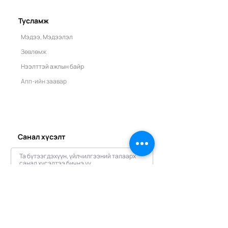
ам.долларыг гадагш
ААН-ээр шалга
урсахаас сэргийлээд
Тусламж
байна
Мэдээ, Мэдээлэл
Зөвлөмж
Нээлттэй ажлын байр
Апп-ийн заавар
Санал хүсэлт