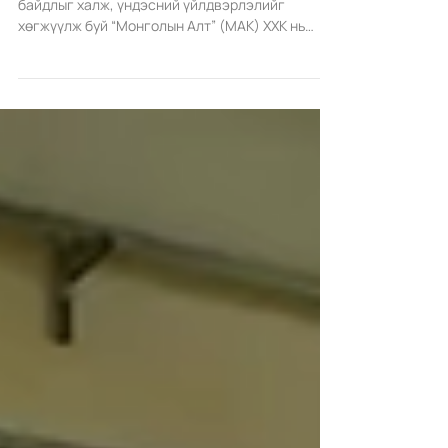
Монголын хамтарсан ISO
стандартын гэрчилгээтэй боллоо
Барилгын материалын импортын хараат
байдлыг халж, үндэсний үйлдвэрлэлийг
хөгжүүлж буй “Монголын Алт” (МАК) ХХК нь
Германы “ISO Cert”...