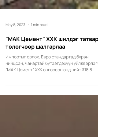
May 8, 2023
1 min read
"МАК Цемент" ХХК шилдэг татвар
төлөгчөөр шалгарлаа
Импортыг орлох, Евро стандартад бүрэн
нийцсэн, чанартай бүтээгдэхүүн үйлдвэрлэгч
“МАК Цемент” ХХК өнгөрсөн онд нийт ₮18.8
тэрбумын татвар...