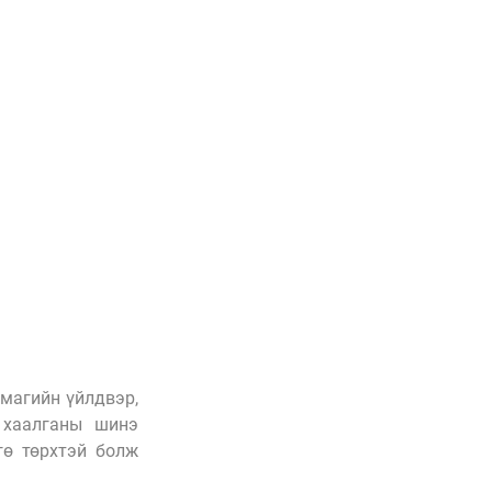
агийн үйлдвэр, 
 хаалганы шинэ 
ө төрхтэй болж 