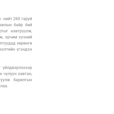
нийт 260 гаруй 
ажлын байр бий 
ыг нэвтрүүлж, 
ж, эрчим хүчний 
лтуудад хөрөнгө 
элтийн үгэндээ 
 үйлдвэрлэхээр 
 чулуун хавтан, 
уулж барилгын 
лаа. 