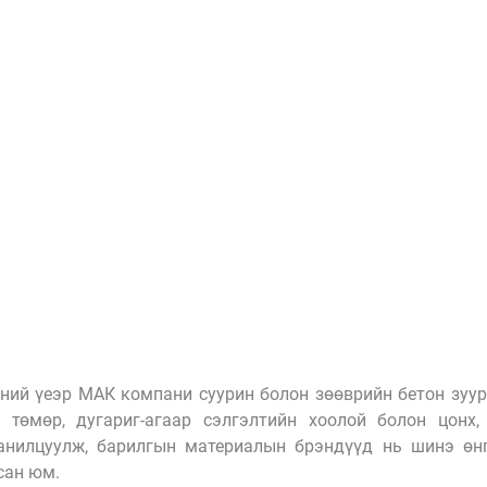
ний үеэр МАК компани суурин болон зөөврийн бетон зуурм
 төмөр, дугариг-агаар сэлгэлтийн хоолой болон цонх,
анилцуулж, барилгын материалын брэндүүд нь шинэ өнг
сан юм. 