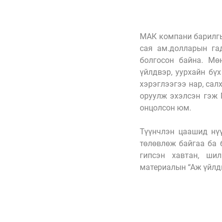
МАК компани барилгы
сая ам.долларын га
болгосон байна. Мө
үйлдвэр, уурхайн бү
хэрэглээгээ нар, сал
оруулж эхэлсэн гэж 
онцолсон юм. 
Түүнчлэн цаашид нүү
төлөвлөж байгаа ба б
гипсэн хавтан, шил
материалын “Аж үйлдв