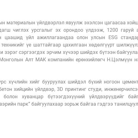
н материалын үйлдвэрлэл явуулж эхэлсэн цагаасаа хойш  
дагш чиглэх урсгалыг эх орондоо үлдээж, 1200 гаруй 
н цаашид үйл ажиллагаандаа олон улсын ESG стандарт
х техникийг үе шаттайгаар цахилгаан хөдөлгүүрт шилжүүл
хи зэрэг сэргээгдэх эрчим хүчээр шийдэх бүтээн байгуула
Монголын Алт МАК компанийн ерөнхийлөгч Н.Цэлмүүн нэ
рс хүчлийн хийг бууруулах шийдэл бүхий ногоон цемент
етон хийцийн үйлдвэр, 3D принтинг студи, инженерчилсэн
 болон хуванцар бүтээгдэхүүний үйлдвэрүүдийг байг
эрийн парк” байгуулахаар зорьж байгаа гэдгээ танилцуул