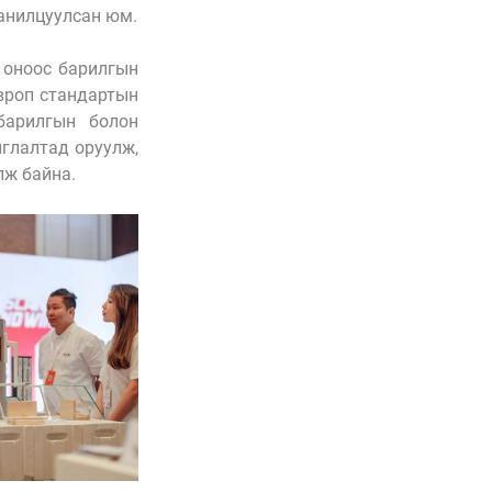
анилцуулсан юм.
оноос барилгын 
роп стандартын 
барилгын болон 
глалтад оруулж, 
лж байна.