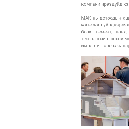
компани ирээдүйд хэ
МАК нь дотоодын аши
материал үйлдвэрлэл
блок, цемент, цонх,
технологийн шохой мө
импортыг орлох чана