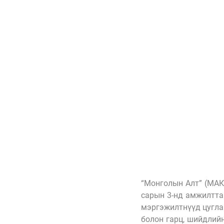
“Монголын Алт” (МАК
сарын 3-нд амжилттай
мэргэжилтнүүд цугла
болон гарц, шийдлий