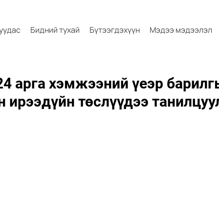
хуудас
Бидний тухай
Бүтээгдэхүүн
Мэдээ мэдээлэл
 арга хэмжээний үеэр барилг
 ирээдүйн төслүүдээ танилцуу