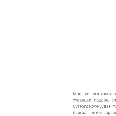
Мөн тус арга хэмжээ
хуванцар поддон, си
бүтээгдэхүүнүүдээ т
байгаа гэдгийг зарла