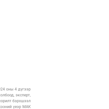
4 оны 4 дүгээр 
лбоод, эксперт, 
орилт бэрхшээл 
жээний үеэр МАК 