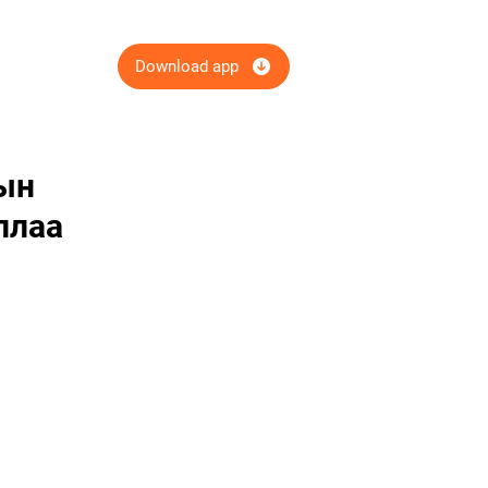
Download app
ын
ллаа