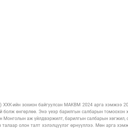
) ХХК-ийн зохион байгуулсан MAKBM 2024 арга хэмжээ 202
 болж өнгөрлөө. Энэ үеэр барилгын салбарын томоохон хо
н Монголын аж үйлдвэржилт, барилгын салбарын хөгжил, с
н талаар олон талт хэлэлцүүлэг өрнүүллээ. Мөн арга хэм