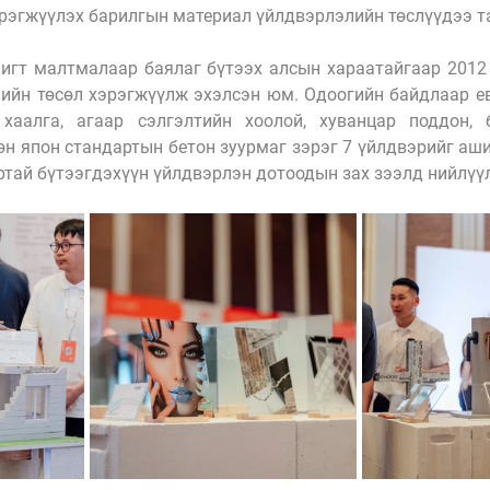
рэгжүүлэх барилгын материал үйлдвэрлэлийн төслүүдээ т
гт малтмалаар баялаг бүтээх алсын хараатайгаар 2012 
ийн төсөл хэрэгжүүлж эхэлсэн юм. Одоогийн байдлаар ев
 хаалга, агаар сэлгэлтийн хоолой, хуванцар поддон, 
н япон стандартын бетон зуурмаг зэрэг 7 үйлдвэрийг аши
ртай бүтээгдэхүүн үйлдвэрлэн дотоодын зах зээлд нийлүү