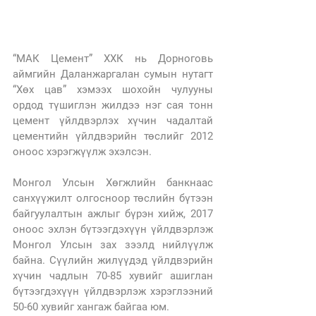
“МАК Цемент” ХХК нь Дорноговь 
аймгийн Даланжаргалан сумын нутагт 
“Хөх цав” хэмээх шохойн чулууны 
ордод түшиглэн жилдээ нэг сая тонн 
цемент үйлдвэрлэх хүчин чадалтай 
цементийн үйлдвэрийн төслийг 2012 
оноос хэрэгжүүлж эхэлсэн.
Монгол Улсын Хөгжлийн банкнаас 
санхүүжилт олгосноор төслийн бүтээн 
байгуулалтын ажлыг бүрэн хийж, 2017 
оноос эхлэн бүтээгдэхүүн үйлдвэрлэж 
Монгол Улсын зах зээлд нийлүүлж 
байна. Сүүлийн жилүүдэд үйлдвэрийн 
хүчин чадлын 70-85 хувийг ашиглан 
бүтээгдэхүүн үйлдвэрлэж хэрэглээний 
50-60 хувийг хангаж байгаа юм.