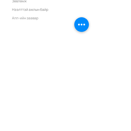
Зөвлөмж
Нээлттэй ажлын байр
Апп-ийн заавар
Санал хүсэлт
Илгээх