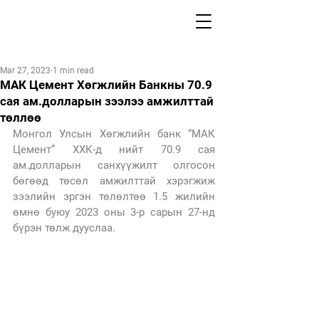
Mar 27, 2023
1 min read
МАК Цемент Хөгжлийн Банкны 70.9
сая ам.долларын зээлээ амжилттай
төллөө
Монгол Улсын Хөгжлийн банк “МАК 
Цемент” ХХК-д нийт 70.9 сая 
ам.долларын санхүүжилт олгосон 
бөгөөд төсөл амжилттай хэрэгжиж 
зээлийн эргэн төлөлтөө 1.5 жилийн 
өмнө буюу 2023 оны 3-р сарын 27-нд 
бүрэн төлж дууслаа.