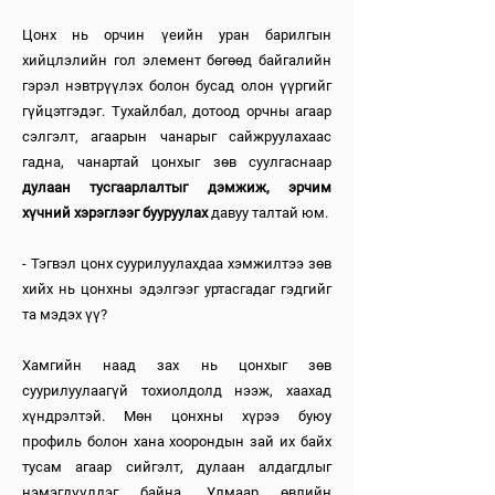
Цонх нь орчин үеийн уран барилгын
хийцлэлийн гол элемент бөгөөд байгалийн
гэрэл нэвтрүүлэх болон бусад олон үүргийг
гүйцэтгэдэг. Тухайлбал, дотоод орчны агаар
сэлгэлт, агаарын чанарыг сайжруулахаас
гадна, чанартай цонхыг зөв суулгаснаар
дулаан тусгаарлалтыг дэмжиж, эрчим
хүчний хэрэглээг бууруулах
давуу талтай юм.
- Тэгвэл цонх суурилуулахдаа хэмжилтээ зөв
хийх нь цонхны эдэлгээг уртасгадаг гэдгийг
та мэдэх үү?
Хамгийн наад зах нь цонхыг зөв
суурилуулаагүй тохиолдолд нээж, хаахад
хүндрэлтэй. Мөн цонхны хүрээ буюу
профиль болон хана хоорондын зай их байх
тусам агаар сийгэлт, дулаан алдагдлыг
нэмэгдүүлдэг байна. Улмаар өвлийн