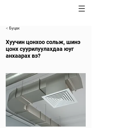
< Буцах
Хуучин цонхоо сольж, шинэ
цонх суурилуулахдаа юуг
анхаарах вэ?