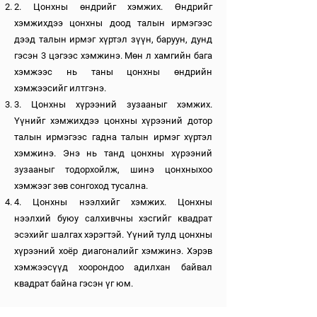
2. Цонхны өндрийг хэмжих. Өндрийг
хэмжихдээ цонхны доод талын ирмэгээс
дээд талын ирмэг хүртэл зүүн, баруун, дунд
гэсэн 3 цэгээс хэмжинэ. Мөн л хамгийн бага
хэмжээс нь таны цонхны өндрийн
хэмжээсийг илтгэнэ.
3. Цонхны хүрээний зузааныг хэмжих.
Үүнийг хэмжихдээ цонхны хүрээний дотор
талын ирмэгээс гадна талын ирмэг хүртэл
хэмжинэ. Энэ нь танд цонхны хүрээний
зузааныг тодорхойлж, шинэ цонхныхоо
хэмжээг зөв сонгоход тусална.
4. Цонхны нээлхийг хэмжих. Цонхны
нээлхий буюу салхивчны хэсгийг квадрат
эсэхийг шалгах хэрэгтэй. Үүний тулд цонхны
хүрээний хоёр диагоналийг хэмжинэ. Хэрэв
хэмжээсүүд хоорондоо адилхан байвал
квадрат байна гэсэн үг юм.