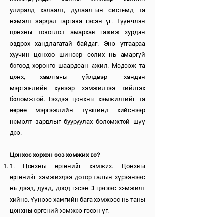
улиралд халаалт, дулаалгын системд та
нэмэлт зардал гаргана гэсэн үг. Түүнчлэн
цонхны тоноглол амархан гажиж хурдан
эвдрэх хандлагатай байдаг. Энэ утгаараа
хуучин цонхоо шинээр солих нь амаргүй
бөгөөд хөрөнгө шаардсан ажил. Мэдээж та
цонх, хаалганы үйлдвэрт хандан
мэргэжлийн хүнээр хэмжилтээ хийлгэх
боломжтой. Гэхдээ цонхны хэмжилтийг та
өөрөө мэргэжлийн түвшинд хийснээр
нэмэлт зардлыг бууруулах боломжтой шүү
дээ.
Цонхоо хэрхэн зөв хэмжих вэ?
1. Цонхны өргөнийг хэмжих. Цонхны
өргөнийг хэмжихдээ дотор талын хүрээнээс
нь дээд, дунд, доод гэсэн 3 цэгээс хэмжилт
хийнэ. Үүнээс хамгийн бага хэмжээс нь таны
цонхны өргөний хэмжээ гэсэн үг.