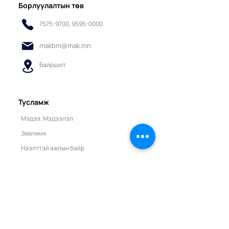
Борлуулалтын төв
7575-9700
,
9595-0000
makbm@mak.mn
Байршил
Тусламж
Мэдээ, Мэдээлэл
Зөвлөмж
Нээлттэй ажлын байр
Апп-ийн заавар
Санал хүсэлт