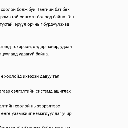
хоолой болж буй. Гангийн бат бөх
иромжтой сонголт болоод байна. Ган
тухтай, эрүүл орчныг бүрдүүлэхэд
галд тохирсон, өндөр чанар, удаан
лцуулаад удаагүй байна.
ийн хоолойд ихээхэн давуу тал
агаар сэлгэлтийн системд ашиглах
гэлтийн хоолой нь зэврэлтээс
н өнгө үзэмжийг нэмэгдүүлдэг учир