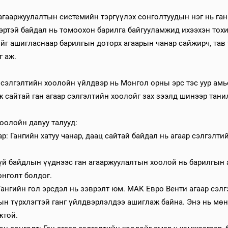
гааржуулалтын системийн тэргүүлэх сонголтуудын нэг нь ган 
вэртэй байдал нь томоохон барилга байгууламжид ихээхэн тох
г ашигласнаар барилгын доторх агаарын чанар сайжирч, тав 
г аж.
сэлгэлтийн хоолойн үйлдвэр нь Монгол орны эрс тэс уур амьс
ж сайтай ган агаар сэлгэлтийн хоолойг зах зээлд шинээр тани
хоолойн давуу талууд:
ар: Гангийн хатуу чанар, даац сайтай байдал нь агаар сэлгэлт
гүй байдлын үүднээс ган агааржуулалтын хоолой нь барилгын 
онголт болдог.
Гангийн гол эрсдэл нь зэврэлт юм. МАК Евро Венти агаар сэл
ын түрхлэгтэй ганг үйлдвэрлэлдээ ашиглаж байна. Энэ нь мө
жтой.