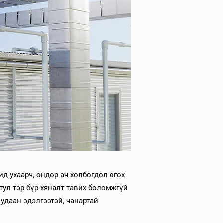
д ухаарч, өндөр ач холбогдол өгөх
тул тэр бүр хяналт тавих боломжгүй
удаан эдэлгээтэй, чанартай