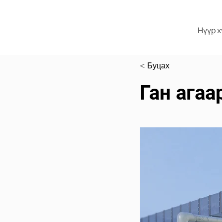
Нүүр 
< Буцах
Ган ага