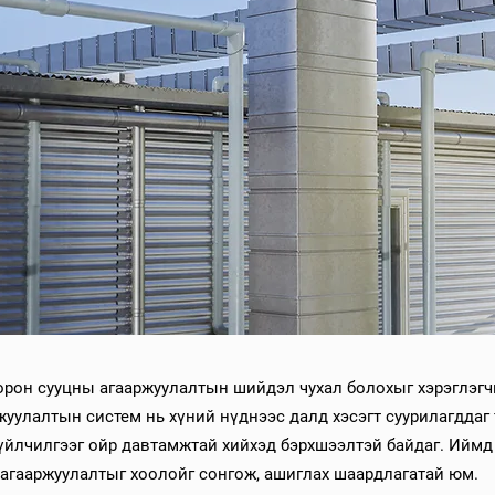
орон сууцны агааржуулалтын шийдэл чухал болохыг хэрэглэгчи
жуулалтын систем нь хүний нүднээс далд хэсэгт суурилагддаг 
үйлчилгээг ойр давтамжтай хийхэд бэрхшээлтэй байдаг. Иймд 
 агааржуулалтыг хоолойг сонгож, ашиглах шаардлагатай юм.