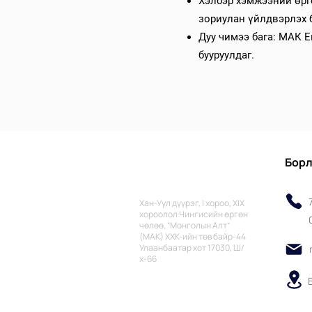
Хэлбэр хэмжээний өргө
зориулан үйлдвэрлэх 
Дуу чимээ бага: МАК Е
бууруулдаг.
Борл
Хан-Уул дүүрэг, I хороо, XIX
хороолол Чингисийн өргөн
чөлөө, “Монголын Алт”
(МАК) ХХК-ийн төв байр-44
Улаанбаатар хот 17030, Ш/
х-66