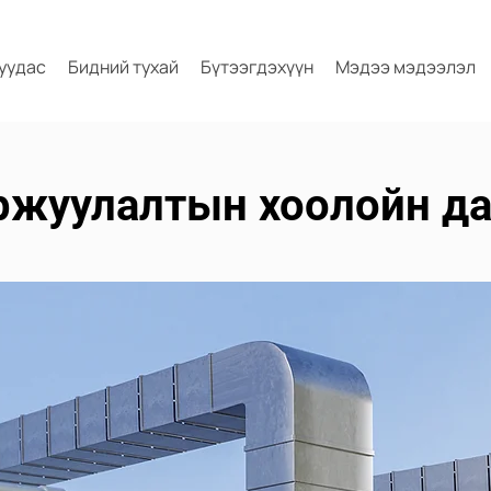
хуудас
Бидний тухай
Бүтээгдэхүүн
Мэдээ мэдээлэл
аржуулалтын хоолойн да