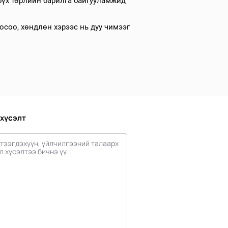
 бүх төрлийн барилга байгууламжид
осоо, хөндлөн хэрээс нь дуу чимээг
 хүсэлт