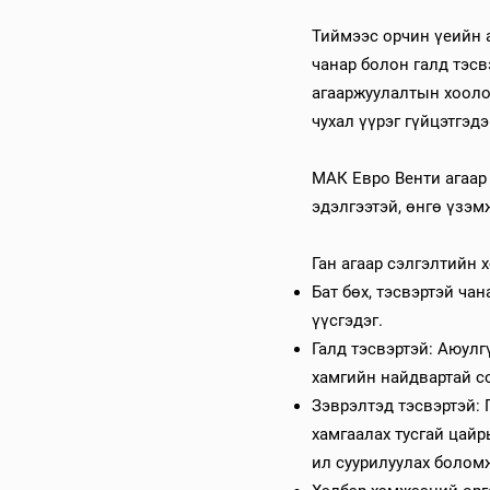
Тиймээс орчин үеийн а
чанар болон галд тэс
агааржуулалтын хоолой
чухал үүрэг гүйцэтгэдэ
МАК Евро Венти агаар 
эдэлгээтэй, өнгө үзэм
Ган агаар сэлгэлтийн 
Бат бөх, тэсвэртэй чан
үүсгэдэг.
Галд тэсвэртэй: Аюул
хамгийн найдвартай с
Зэврэлтэд тэсвэртэй: 
хамгаалах тусгай цайр
ил суурилуулах болом