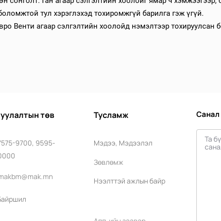
н сонголт: Ган агаар сэлгэлтийн хоолойг ямар ч хэмжээгээр,
боломжтой тул хэрэглэхэд тохиромжгүй барилга гэж үгүй.
вро Венти агаар сэлгэлтийн хоолойд нэмэлтээр тохируулсан б
Санал
уулалтын төв
Тусламж
7575-9700, 9595-
Мэдээ, Мэдээлэл
0000
Зөвлөмж
makbm@mak.mn
Нээлттэй ажлын байр
Байршил
Апп-ийн заавар