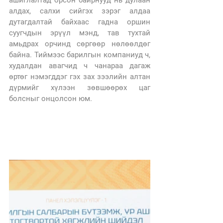
алдах, салхи сийгэх зэрэг алдаа 
дутагдалтай байхаас гадна оршин 
суугчдын эрүүл мэнд, тав тухтай 
амьдрах орчинд сөргөөр нөлөөлдөг 
байна. Тиймээс барилгын компаниуд ч, 
худалдан авагчид ч чанараа дагаж 
өртөг нэмэгддэг гэх зах зээлийн алтан 
дүрмийг хүлээн зөвшөөрөх цаг 
болсныг онцолсон юм. 