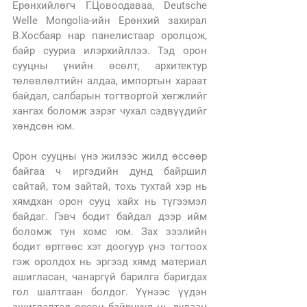
Ерөнхийлөгч Г.Цовоодаваа, Deutsche 
Welle Mongolia-ийн Ерөнхий захирал 
В.Хосбаяр нар панелистаар оролцож, 
байр сууриа илэрхийллээ. Тэд орон 
сууцны үнийн өсөлт, архитектур 
төлөвлөлтийн алдаа, импортын хараат 
байдал, салбарын тогтвортой хөгжлийг 
хангах боломж зэрэг чухал сэдвүүдийг 
хөндсөн юм. 
Орон сууцны үнэ жилээс жилд өссөөр 
байгаа ч иргэдийн дунд байршил 
сайтай, том зайтай, тохь тухтай хэр нь 
хямдхан орон сууц хайх нь түгээмэл 
байдаг. Гэвч бодит байдал дээр ийм 
боломж тун хомс юм. Зах зээлийн 
бодит өртгөөс хэт доогуур үнэ тогтоох 
гэж оролдох нь эргээд хямд материал 
ашигласан, чанаргүй барилга баригдах 
гол шалтгаан болдог. Үүнээс үүдэн 
ашиглалтад орсон байрнууд нь дулаан 