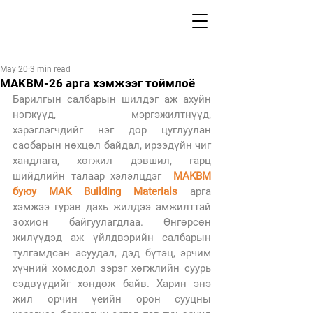
May 20
3 min read
MAKBM-26 арга хэмжээг тоймлоё
Барилгын салбарын шилдэг аж ахуйн 
нэгжүүд, мэргэжилтнүүд, 
хэрэглэгчдийг нэг дор цуглуулан 
саобарын нөхцөл байдал, ирээдүйн чиг 
хандлага, хөгжил дэвшил, гарц 
шийдлийн талаар хэлэлцдэг  
MAKBM 
буюу MAK Building Materials
 арга 
хэмжээ гурав дахь жилдээ амжилттай 
зохион байгуулагдлаа. Өнгөрсөн 
жилүүдэд аж үйлдвэрийн салбарын 
тулгамдсан асуудал, дэд бүтэц, эрчим 
хүчний хомсдол зэрэг хөгжлийн суурь 
сэдвүүдийг хөндөж байв. Харин энэ 
жил орчин үеийн орон сууцны 