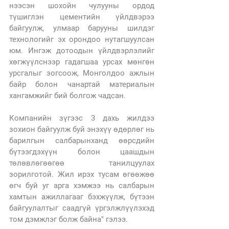
нээсэн шохойн чулууны ордод 
түшиглэн цементийн үйлдвэрээ 
байгуулж, улмаар барууны шилдэг 
технологийг эх орондоо нутагшуулсан 
юм. Ингэж дотоодын үйлдвэрлэлийг 
хөгжүүлснээр гадагшаа урсах мөнгөн 
урсгалыг зогсоож, Монголдоо ажлын 
байр болон чанартай материалын 
хангамжийг бий болгож чадсан.
Компанийн зүгээс 3 дахь жилдээ 
зохион байгуулж буй энэхүү өдөрлөг нь 
барилгын салбарынханд өөрсдийн 
бүтээгдэхүүн болон цаашдын 
төлөвлөгөөгөө танилцуулах 
зорилготой. Жил ирэх тусам өгөөжөө 
өгч буй уг арга хэмжээ нь салбарын 
хамтын ажиллагааг бэхжүүлж, бүтээн 
байгуулалтыг саадгүй үргэлжлүүлэхэд 
том дэмжлэг болж байна" гэлээ. 