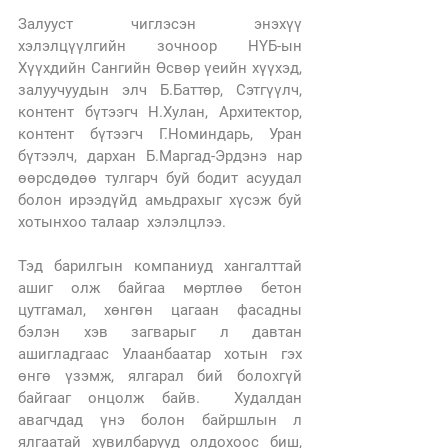
Залууст чиглэсэн энэхүү 
хэлэлцүүлгийн зочноор НҮБ-ын 
Хүүхдийн Сангийн Өсвөр үеийн хүүхэд, 
залуучуудын элч Б.Баттөр, Сэтгүүлч, 
контент бүтээгч Н.Хулан, Архитектор, 
контент бүтээгч Г.Номиндарь, Уран 
бүтээлч, дархан Б.Маргад-Эрдэнэ нар 
өөрсдөдөө тулгарч буй бодит асуудал 
болон ирээдүйд амьдрахыг хүсэж буй 
хотынхоо талаар  хэлэлцлээ. 
Тэд барилгын компаниуд хангалттай 
ашиг олж байгаа мөртлөө бетон 
цутгамал, хөнгөн цагаан фасадны 
бэлэн хэв загварыг л давтан 
ашигладгаас Улаанбаатар хотын гэх 
өнгө үзэмж, ялгарал бий болохгүй 
байгааг онцолж байв.  Худалдан 
авагчдад үнэ болон байршлын л 
ялгаатай хувилбарууд олдохоос биш, 