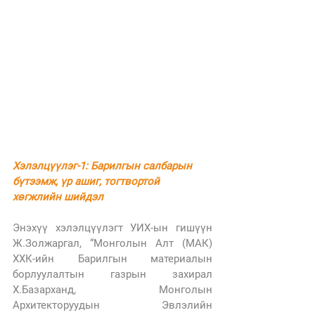
Хэлэлцүүлэг-1: Барилгын салбарын 
бүтээмж, үр ашиг, тогтвортой 
хөгжлийн шийдэл 
Энэхүү хэлэлцүүлэгт УИХ-ын гишүүн 
Ж.Золжаргал, “Монголын Алт (МАК) 
ХХК-ийн Барилгын материалын 
борлуулалтын газрын захирал 
Х.Базарханд, Монголын 
Архитекторуудын Эвлэлийн 