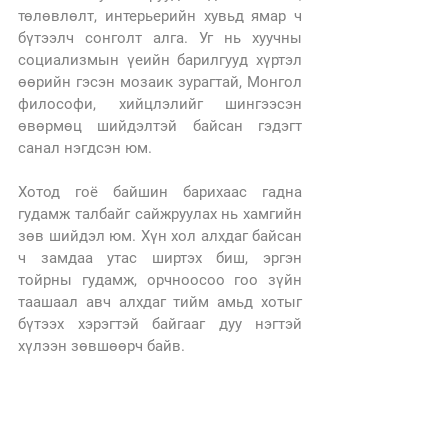
төлөвлөлт, интерьерийн хувьд ямар ч 
бүтээлч сонголт алга. Уг нь хуучны 
социализмын үеийн барилгууд хүртэл 
өөрийн гэсэн мозаик зурагтай, Монгол 
философи, хийцлэлийг шингээсэн 
өвөрмөц шийдэлтэй байсан гэдэгт 
санал нэгдсэн юм. 
Хотод гоё байшин барихаас гадна 
гудамж талбайг сайжруулах нь хамгийн 
зөв шийдэл юм. Хүн хол алхдаг байсан 
ч замдаа утас ширтэх биш, эргэн 
тойрны гудамж, орчноосоо гоо зүйн 
таашаал авч алхдаг тийм амьд хотыг 
бүтээх хэрэгтэй байгааг дуу нэгтэй 
хүлээн зөвшөөрч байв.