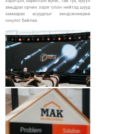
хэрэгцээ, барилгын өртөг, тав тух, эрүүл 
амьдрах орчин зэрэг олон нийтэд шууд 
хамаарах асуудлыг хөндсөнөөрөө 
онцлог байлаа. 