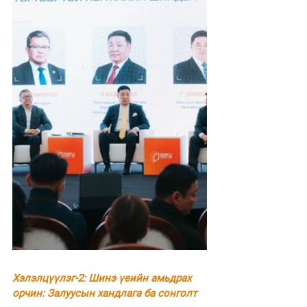
Хэлэлцүүлэг-2: Шинэ үеийн амьдрах 
орчин: Залуусын хандлага ба сонголт 