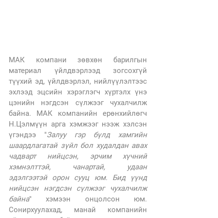
МАК компани зөвхөн барилгын 
материал үйлдвэрлээд зогсохгүй 
түүхий эд, үйлдвэрлэл, нийлүүлэлтээс 
эхлээд эцсийн хэрэглэгч хүртэлх үнэ 
цэнийн нэгдсэн сүлжээг чухалчилж 
байна. МАК компанийн ерөнхийлөгч 
Н.Цэлмүүн арга хэмжээг нээж хэлсэн 
үгэндээ "
Залуу гэр бүлд хамгийн 
шаардлагатай зүйл бол худалдан авах 
чадварт нийцсэн, эрчим хүчний 
хэмнэлттэй, чанартай, удаан 
эдэлгээтэй орон сууц юм. Бид үүнд 
нийцсэн нэгдсэн сүлжээг чухалчилж 
байна
" хэмээн онцолсон юм. 
Сонирхуулахад, манай компанийн 