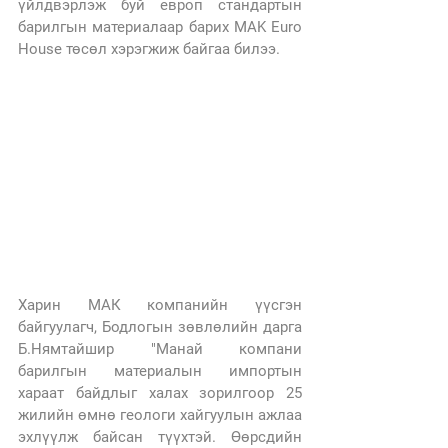
үйлдвэрлэж буй европ стандартын 
барилгын материалаар барих MAK Euro 
House төсөл хэрэгжиж байгаа билээ. 
Харин МАК компанийн үүсгэн 
байгуулагч, Бодлогын зөвлөлийн дарга 
Б.Нямтайшир "Манай компани 
барилгын материалын импортын 
хараат байдлыг халах зорилгоор 25 
жилийн өмнө геологи хайгуулын ажлаа 
эхлүүлж байсан түүхтэй. Өөрсдийн 