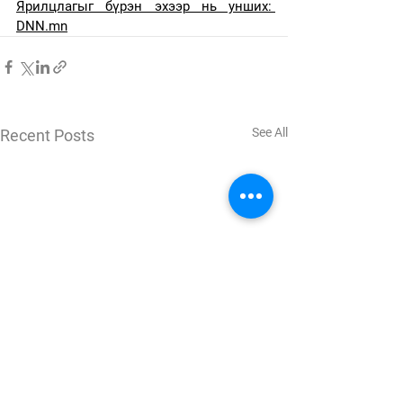
Ярилцлагыг бүрэн эхээр нь унших: 
DNN.mn
See All
Recent Posts