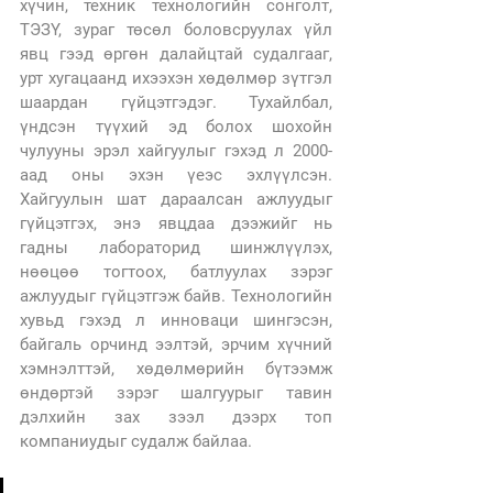
хүчин, техник технологийн сонголт, 
ТЭЗҮ, зураг төсөл боловсруулах үйл 
явц гээд өргөн далайцтай судалгааг, 
урт хугацаанд ихээхэн хөдөлмөр зүтгэл 
шаардан гүйцэтгэдэг. Тухайлбал, 
үндсэн түүхий эд болох шохойн 
чулууны эрэл хайгуулыг гэхэд л 2000-
аад оны эхэн үеэс эхлүүлсэн. 
Хайгуулын шат дараалсан ажлуудыг 
гүйцэтгэх, энэ явцдаа дээжийг нь 
гадны лабораторид шинжлүүлэх, 
нөөцөө тогтоох, батлуулах зэрэг 
ажлуудыг гүйцэтгэж байв. Технологийн 
хувьд гэхэд л инноваци шингэсэн, 
байгаль орчинд ээлтэй, эрчим хүчний 
хэмнэлттэй, хөдөлмөрийн бүтээмж 
өндөртэй зэрэг шалгуурыг тавин 
дэлхийн зах зээл дээрх топ 
компаниудыг судалж байлаа.