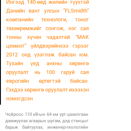
Ингээд 140-өөд жилийн түүхтэй 
Данийн вант улсын “FLSmidth” 
компанийн технологи, тоног 
төхөөрөмжийг сонгож, нэг сая 
тонны хүчин чадалтай “МАК 
цемент” үйлдвэрийнхээ гэрээг 
2012 онд үзэглэж байсан юм. 
Тухайн үед анхны хөрөнгө 
оруулалт нь 100 гаруй сая 
еврогийн өртөгтэй байсан. 
Гэхдээ хөрөнгө оруулалт ихээхэн 
нэмэгдсэн
Чойроос 110 кВ-ын 64 км урт цахилгаан 
дамжуулах агаарын шугам, дэд станцыг 
барьж байгуулах, инженер-геологийн 