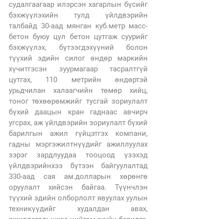
судалгаагаар илэрсэн хагарлын бүсийг 
бэхжүүлэхийн тулд үйлдвэрийн 
талбайд 30-аад мянган куб.метр масс-
бетон буюу цул бетон цутгаж суурийг 
бэхжүүлэх, бүтээгдэхүүний болон 
түүхий эдийн силог өндөр маркийн 
хүчитгэсэн зуурмагаар тасралтгүй 
цутгах, 110 метрийн өндөртэй 
урьдчилан халаагчийн төмөр хийц, 
тоног төхөөрөмжийг тусгай зориулалт 
бүхий даацын кран гаднаас авчирч 
угсрах, аж үйлдвэрийн зориулалт бүхий 
барилгын ажил гүйцэтгэх компани, 
гадны мэргэжилтнүүдийг ажиллуулах 
зэрэг зардлуудаа тооцоод үзэхэд 
үйлдвэрийнхээ бүтээн байгуулалтад 
330-аад сая ам.долларын хөрөнгө 
оруулалт хийсэн байгаа. Түүнчлэн 
түүхий эдийн олборлолт явуулах уулын 
техникүүдийг худалдан авах, 