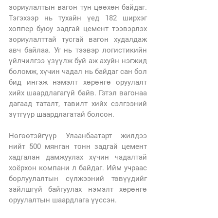
зориулалтын вагон тун цөөхөн байдаг. 
Тэгэхээр нь тухайн үед 182 ширхэг 
хоппер буюу задгай цемент тээвэрлэх 
зориулалттай тусгай вагон худалдаж 
авч байлаа. Уг нь тээвэр логистикийн 
үйлчилгээ үзүүлж буй аж ахуйн нэгжид 
боломж, хүчин чадал нь байдаг сан бол 
бид ингэж нэмэлт хөрөнгө оруулалт 
хийх шаардлагагүй байв. Гэтэл вагонаа 
дагаад таталт, тавилт хийх сэлгээний 
зүтгүүр шаардлагатай болсон.
Нөгөөтэйгүүр Улаанбаатарт жилдээ 
нийт 500 мянган тонн задгай цемент 
хадгалан дамжуулах хүчин чадалтай 
хоёрхон компани л байдаг. Ийм учраас 
борлуулалтын сүлжээний төвүүдийг 
зайлшгүй байгуулах нэмэлт хөрөнгө 
оруулалтын шаардлага үүссэн.