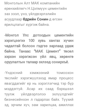
Монголын Алт МАК компанийн 
ерөнхийлөгч Н.Цэлмүүн цементийн 
зах зээл, үнэ, үйлдвэрлэлийн 
асуудлаар 
Өдрийн Сонин
-д өгсөн 
ярилцлагыг хүргэж байна.
-Монгол Улс дотоодын цементийн 
хэрэгцээгээ 100 хувь хангах хүчин 
чадалтай болсон гэдгээ зарлаад удаж 
байна. Танаас “МАК Цемент” төсөл 
хэрхэн хэрэгжсэн үйл явц, хөрөнгө 
оруулалтын талаар эхлээд сонирхъё.
-Үндэсний хэмжээний томоохон 
төслийг хэрэгжүүлэхэд ямар процесс 
явагддагийг ер нь хэрэглэгчид тэр бүр 
мэддэггүй. Асар их саад бэрхшээл 
туулж үйлдвэрлэлээ эхлүүлдгийг 
бизнесийнхэн л гадарлах байх. Түүхий 
эд, эрчим хүч, зам харилцаа, ажиллах 