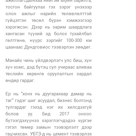
ажиллагсдынхаа нийгэм ахуйн барилга, 
тосгон байгуулах гэх зэрэг үнэхээр 
олон ажлыг нарийн төлөвлөлттэй 
гүйцэтгэн төсөл бүрэн хэмжээгээр 
хэрэгжсэн. Дээр нь зарим шаардлага 
хангасан түүхий эд болох тухайлбал 
гөлтгөнө, нүүрс зэргийг 100-300 км 
цаанаас Дундговиос тээвэрлэн зөөдөг.
Манайх чинь үйлдвэрлэгч улс биш, хүн 
хүч хомс, дэд бүтэц сул учираас аливаа 
төслийн хөрөнгө оруулалтын зардал 
өндөр гардаг.
Ер нь “хонх нь дуугарахаар дамар нь 
таг” гэдэг шиг асуудал, бизнес болгонд 
тулгардаг гэхэд нэг их хилсдэхгүй 
болов уу. Бид 2017 оноос 
бүтээгдэхүүнээ хэрэглэгчдэдээ хүргэе 
гэтэл төмөр замын тээвэрлэлт дээр 
гацчихсан. УБТЗ-д нь цемент тээвэрлэх 