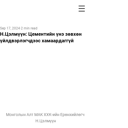
Sep 17, 2024
2 min read
Н.Цэлмүүн: Цементийн үнэ зөвхөн
үйлдвэрлэгчдээс хамаардаггүй
Монголын Алт МАК ХХК-ийн Ерөнхийлөгч 
Н.Цэлмүүн