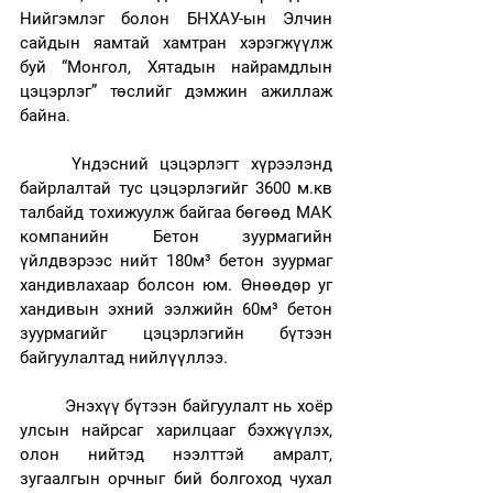
Нийгэмлэг болон БНХАУ-ын Элчин 
сайдын яамтай хамтран хэрэгжүүлж 
буй “Монгол, Хятадын найрамдлын 
цэцэрлэг” төслийг дэмжин ажиллаж 
байна.
	Үндэсний цэцэрлэгт хүрээлэнд 
байрлалтай тус цэцэрлэгийг 3600 м.кв 
талбайд тохижуулж байгаа бөгөөд МАК 
компанийн Бетон зуурмагийн 
үйлдвэрээс нийт 180м³ бетон зуурмаг 
хандивлахаар болсон юм. Өнөөдөр уг 
хандивын эхний ээлжийн 60м³ бетон 
зуурмагийг цэцэрлэгийн бүтээн 
байгуулалтад нийлүүллээ.
	Энэхүү бүтээн байгуулалт нь хоёр 
улсын найрсаг харилцааг бэхжүүлэх, 
олон нийтэд нээлттэй амралт, 
зугаалгын орчныг бий болгоход чухал 