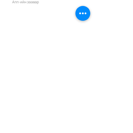
Апп-ийн заавар
Санал хүсэлт
Илгээх