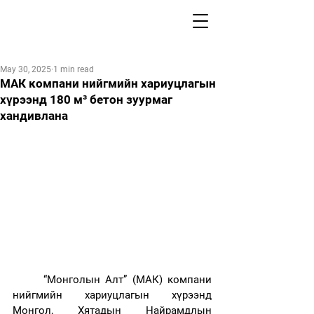
May 30, 2025
1 min read
МАК компани нийгмийн хариуцлагын
хүрээнд 180 м³ бетон зуурмаг
хандивлана
	“Монголын Алт” (МАК) компани 
нийгмийн хариуцлагын хүрээнд 
Монгол, Хятадын Найрамдлын 