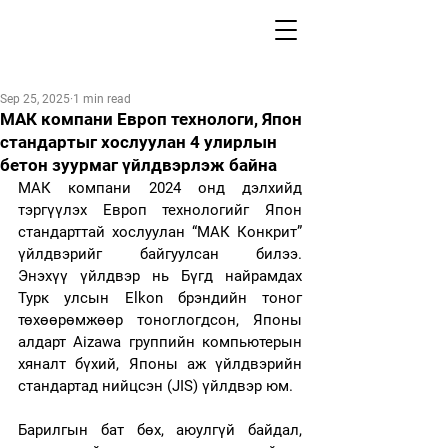
Sep 25, 2025
1 min read
МАК компани Европ технологи, Япон
стандартыг хослуулан 4 улирлын
бетон зуурмаг үйлдвэрлэж байна
МАК компани 2024 онд дэлхийд 
тэргүүлэх Европ технологийг Япон 
стандарттай хослуулан “МАК Конкрит” 
үйлдвэрийг байгуулсан билээ. 
Энэхүү үйлдвэр нь Бүгд найрамдах 
Турк улсын Elkon брэндийн тоног 
төхөөрөмжөөр тоноглогдсон, Японы 
алдарт Aizawa группийн компьютерын 
хяналт бүхий, Японы аж үйлдвэрийн 
стандартад нийцсэн (JIS) үйлдвэр юм.  
Барилгын бат бөх, аюулгүй байдал, 