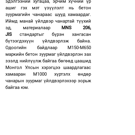
эдэлгээний хугацаа, эрчим хүчний үр 
ашиг гэх мэт үзүүлэлт нь бетон 
зуурмагийн чанараас шууд хамаардаг. 
Иймд манай үйлдвэр чанартай түүхий 
эд, материалаар 
MNS 206, 
JIS
 стандартыг бүрэн хангасан 
бүтээгдэхүүн үйлдвэрлэж байна. 
Одоогийн байдлаар М150-М650 
маркийн бетон зуурмаг үйлдвэрлэн зах 
зээлд нийлүүлж байгаа бөгөөд цаашид 
Монгол Улсын хэрэгцээ шаардлагаас 
хамааран М1000 хүртэлх өндөр 
чанарын зуурмаг үйлдвэрлэхээр зорьж 
байгаа юм. 