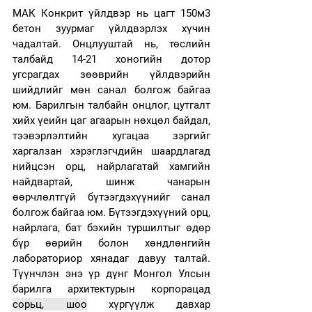
МАК Конкрит үйлдвэр нь цагт 150м3 
бетон зуурмаг үйлдвэрлэх хүчин 
чадалтай. Онцлууштай нь, төслийн 
талбайд 14-21 хоногийн дотор 
угсрагдах зөөврийн үйлдвэрийн 
шийдлийг мөн санал болгож байгаа 
юм. Барилгын талбайн онцлог, цутгалт 
хийх үеийн цаг агаарын нөхцөл байдал, 
тээвэрлэлтийн хугацаа зэргийг 
харгалзан хэрэглэгчдийн шаардлагад 
нийцсэн орц, найрлагатай хамгийн 
найдвартай, шинж чанарын 
өөрчлөлтгүй бүтээгдэхүүнийг санал 
болгож байгаа юм. Бүтээгдэхүүний орц, 
найрлага, бат бэхийн туршилтыг өдөр 
бүр өөрийн болон хөндлөнгийн 
лабораториор хянадаг давуу талтай. 
Түүнчлэн энэ үр дүнг Монгол Улсын 
барилга архитектурын корпорацад 
сорьц, шоо
 хүргүүлж давхар 