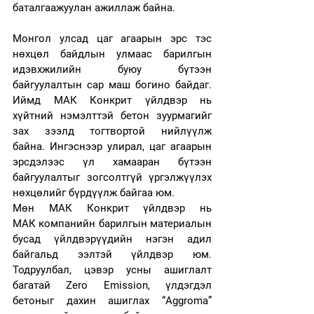
баталгаажуулан ажиллаж байна.  
Монгол улсад цаг агаарын эрс тэс 
нөхцөл байдлын улмаас барилгын 
идэвхжилийн буюу бүтээн 
байгуулалтын сар маш богино байдаг. 
Иймд МАК Конкрит үйлдвэр нь 
хүйтний нэмэлттэй бетон зуурмагийг 
зах зээлд тогтвортой нийлүүлж 
байна. Ингэснээр улирал, цаг агаарын 
эрсдэлээс үл хамааран бүтээн 
байгуулалтыг зогсолтгүй үргэлжүүлэх 
нөхцөлийг бүрдүүлж байгаа юм.  
Мөн МАК Конкрит үйлдвэр нь 
МАК компанийн барилгын материалын 
бусад үйлдвэрүүдийн нэгэн адил 
байгальд ээлтэй үйлдвэр юм. 
Тодруулбал, 
цэвэр усны ашиглалт 
багатай Zero Emission, үлдэгдэл 
бетоныг дахин ашиглах “Aggroma” 