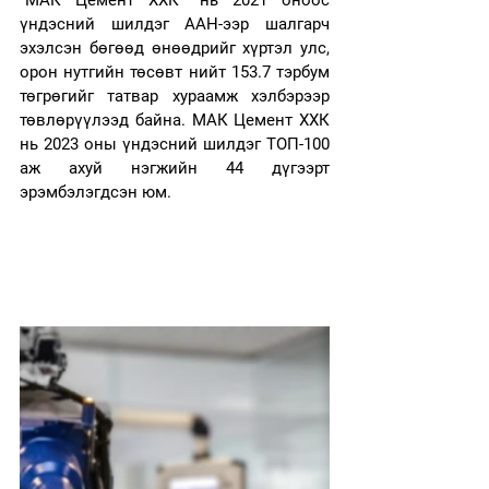
“МАК Цемент ХХК” нь 2021 оноос 
үндэсний шилдэг ААН-ээр шалгарч 
эхэлсэн бөгөөд өнөөдрийг хүртэл улс, 
орон нутгийн төсөвт нийт 153.7 тэрбум 
төгрөгийг татвар хураамж хэлбэрээр 
төвлөрүүлээд байна. МАК Цемент ХХК 
нь 2023 оны үндэсний шилдэг ТОП-100 
аж ахуй нэгжийн 44 дүгээрт 
эрэмбэлэгдсэн юм.