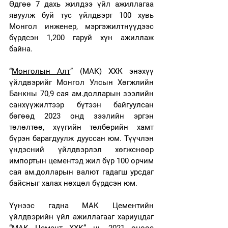
Өдгөө 7 дахь жилдээ үйл ажиллагаа 
явуулж буй тус үйлдвэрт 100 хувь 
Монгол инженер, мэргэжилтнүүдээс 
бүрдсэн 1,200 гаруй хүн ажиллаж 
байна.
“
Монголын Алт
” (МАК) ХХК энэхүү 
үйлдвэрийг Монгол Улсын Хөгжлийн 
Банкны 70,9 сая ам.долларын зээлийн 
санхүүжилтээр бүтээн байгуулсан 
бөгөөд 2023 онд зээлийн эргэн 
төлөлтөө, хүүгийн төлбөрийн хамт 
бүрэн барагдуулж дууссан юм. Түүчлэн 
үндэсний үйлдвэрлэл хөгжснөөр 
импортын цементэд жил бүр 100 орчим 
сая ам.долларын валют гадагш урсдаг 
байсныг халах нөхцөл бүрдсэн юм.
Үүнээс гадна МАК Цементийн 
үйлдвэрийн үйл ажиллагааг хариуцдаг 