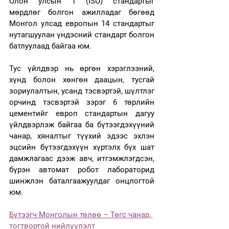
Олон улсын 1 (ISO) стандартыг 
мөрдлөг болгон ажилладаг бөгөөд 
Монгол улсад европын 14 стандартыг 
нутагшуулан үндэсний стандарт болгон 
батлуулаад байгаа юм.
Тус үйлдвэр нь өргөн хэрэглээний, 
хүнд болон хөнгөн даацын, тусгай 
зориулалтын, усанд тэсвэртэй, шүлтлэг 
орчинд тэсвэртэй зэрэг 6 төрлийн 
цементийг европ стандартын дагуу 
үйлдвэрлэж байгаа ба бүтээгдэхүүний 
чанар, хяналтыг түүхий эдээс эхлэн 
эцсийн бүтээгдэхүүн хүртэлх бүх шат 
дамжлагаас дээж авч, итгэмжлэгдсэн, 
бүрэн автомат робот лабораторид 
шинжлэн баталгаажуулдаг онцлогтой 
юм.
Бүтээгч Монголын төлөө – Төгс чанар, 
тогтвортой нийлүүлэлт