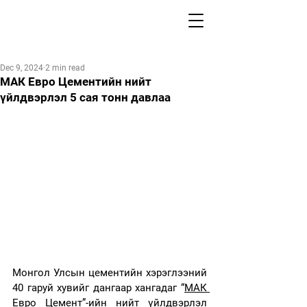
Dec 9, 2024
2 min read
МАК Евро Цементийн нийт
үйлдвэрлэл 5 сая тонн давлаа
Монгол Улсын цементийн хэрэглээний 
40 гаруй хувийг дангаар хангадаг “
МАК 
Евро Цемент”
-ийн нийт үйлдвэрлэл 