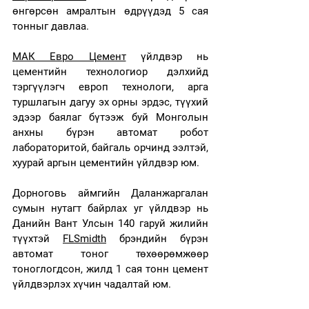
өнгөрсөн амралтын өдрүүдэд 5 сая 
тонныг давлаа.  
МАК Евро Цемент
 үйлдвэр нь 
цементийн технологиор дэлхийд 
тэргүүлэгч европ технологи, арга 
туршлагын дагуу эх орны эрдэс, түүхий 
эдээр баялаг бүтээж буй Монголын 
анхны бүрэн автомат робот 
лабораторитой, байгаль орчинд ээлтэй, 
хуурай аргын цементийн үйлдвэр юм.
Дорноговь аймгийн Даланжаргалан 
сумын нутагт байрлах уг үйлдвэр нь 
Данийн Вант Улсын 140 гаруй жилийн 
түүхтэй 
FLSmidth
 брэндийн бүрэн 
автомат тоног төхөөрөмжөөр 
тоноглогдсон, жилд 1 сая тонн цемент 
үйлдвэрлэх хүчин чадалтай юм.