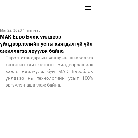
Mar 22, 2023
1 min read
МАК Евро Блок үйлдвэр
үйлдвэрлэлийн усны хаягдалгүй үйл
ажиллагаа явуулж байна
Европ стандартын чанарын шаардлага 
хангасан хийт бетоныг үйлдвэрлэн зах 
зээлд нийлүүлж буй МАК Евроблок 
үйлдвэр нь технологийн усыг 100% 
эргүүлэн ашиглаж байна. 