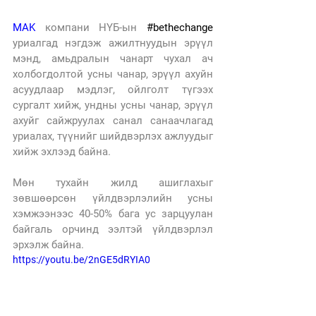
MAK
 компани НҮБ-ын 
#bethechange
уриалгад нэгдэж ажилтнуудын эрүүл 
мэнд, амьдралын чанарт чухал ач 
холбогдолтой усны чанар, эрүүл ахуйн 
асуудлаар мэдлэг, ойлголт түгээх 
сургалт хийж, ундны усны чанар, эрүүл 
ахуйг сайжруулах санал санаачлагад 
уриалах, түүнийг шийдвэрлэх ажлуудыг 
хийж эхлээд байна.
Мөн тухайн жилд ашиглахыг 
зөвшөөрсөн үйлдвэрлэлийн усны 
хэмжээнээс 40-50% бага ус зарцуулан 
байгаль орчинд ээлтэй үйлдвэрлэл 
эрхэлж байна.
https://youtu.be/2nGE5dRYIA0